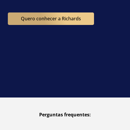
Perguntas frequentes:
Quanto custa o curso de inglês da Richards?
Qual o perfil dos alunos da Richards?
Qual o perfil dos professores?
Preciso ter conhecimento ou já falar inglês
para ser aluno da Richards?
Como nivelam os alunos?
Para quem é a Richards?