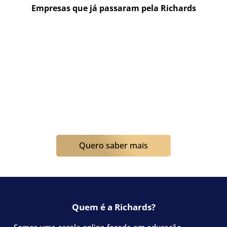
Quero saber mais
Quem é a Richards?
Somos uma escola online focada em educação
corporativa desde 2005. Nosso foco é te desenvolver
para se comunicar em inglês de forma assertiva no
ambiente empresarial.
Preparamos VOCÊ em um período de tempo curto, com
um material autoral e atualizado, deixando a parte
gramatical pesada e chata de lado. Para além de te
ensinar inglês, nossos professores são capacitados e
apaixonados por desenvolver pessoas, especialmente,
quando o assunto é business.
Não somos, portanto, APENAS MAIS uma escola de
inglês. Desde o princípio, priorizamos o segmento
corporativo. Buscamos e desenvolvemos metodologias