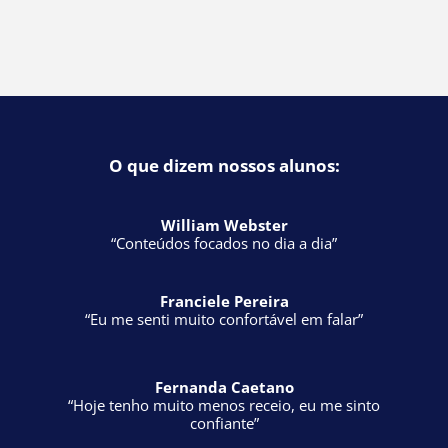
O que dizem nossos alunos:
William Webster
“Conteúdos focados no dia a dia”
Franciele Pereira
“Eu me senti muito confortável em falar”
Fernanda Caetano
“Hoje tenho muito menos receio, eu me sinto
confiante”
Luiz de Andrade
“Vem muito de encontro a minha necessidade diária”
Rodrigo Minneh