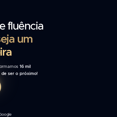
e fluência
seja um
ira
formamos
16 mil
 de ser o próximo!
 Google