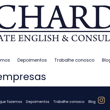
emos
Depoimentos
Trabalhe conosco
Blo
 empresas
que fazemos
Depoimentos
Trabalhe conosco
Blog