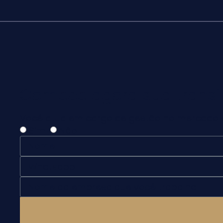
Comece agora sua transf
Você atua em cargo de gestão no mercado 
Sim
Não