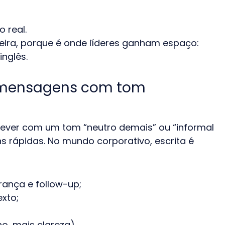
 real.
eira, porque é onde líderes ganham espaço:
nglês.
 e mensagens com tom
rever com um tom “neutro demais” ou “informal
 rápidas. No mundo corporativo, escrita é
rança e follow-up;
xto;
, mais clareza).