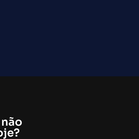
 não
oje?