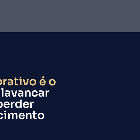
rativo é o
alavancar
 perder
scimento