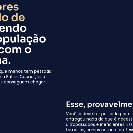
ores
do de
bendo
opulação
 com o
a.
 o que menos tem pessoas
 British Council, isso
cos conseguem chegar
Esse, provavelmen
Você já deve ter passado por al
entregou nada do que é necessá
ultrapassados e ineficientes. E
famosas, cursos online e profes